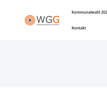
Zum
Inhalt
Kommunalwahl 20
springen
WGG
Wählergemeinschaft
Kontakt
Griesheim