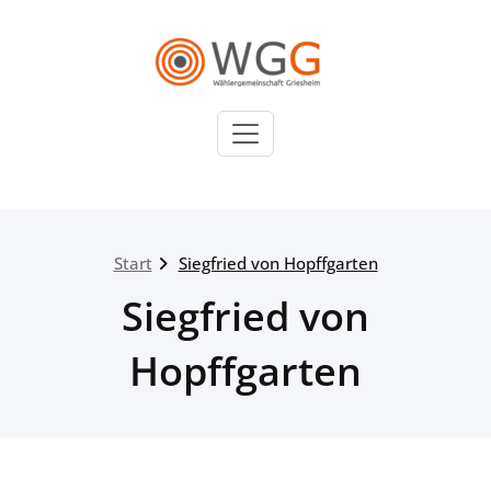
Zum
Inhalt
springen
WGG
Wählergemeinschaft
Griesheim
Start
Siegfried von Hopffgarten
Siegfried von
Hopffgarten