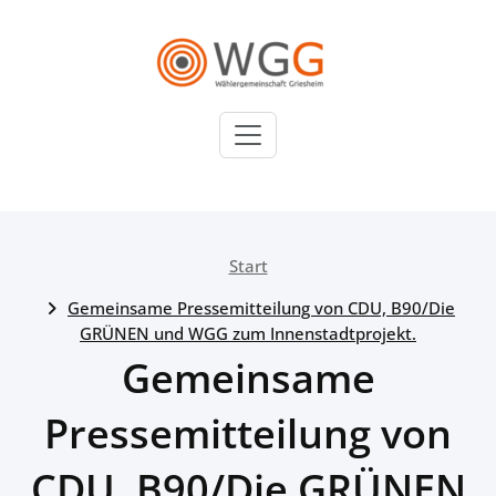
Zum
Inhalt
springen
WGG
Wählergemeinschaft
Griesheim
Start
Gemeinsame Pressemitteilung von CDU, B90/Die
GRÜNEN und WGG zum Innenstadtprojekt.
Gemeinsame
Pressemitteilung von
CDU, B90/Die GRÜNEN