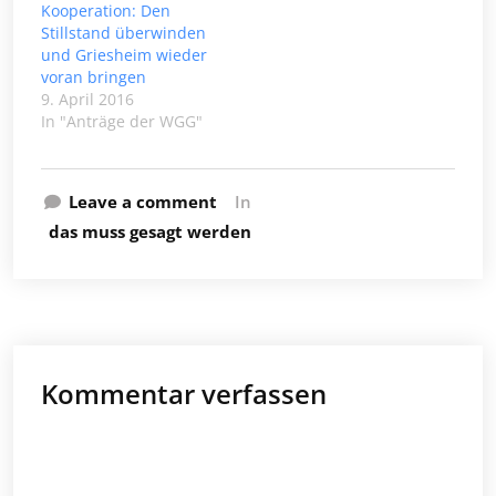
veröffentlichen wir als
haben Sie, liebe
Kooperation: Den
unseren Neujahrsgruß
Wähler mit Ihren
Stillstand überwinden
die Haushaltsrede der
Stimmen so gewollt.
und Griesheim wieder
WGG-Fraktion,
Dafür…
voran bringen
vorgetragen in der
9. April 2016
Stadtverordnetenversammlung…
In "Anträge der WGG"
Leave a comment
In
das muss gesagt werden
Kommentar verfassen