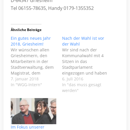
D-64347 Griesheim
Tel 06155-78635, Handy 0179-1355352
Ähnliche Beiträge
Ein gutes neues Jahr
Nach der Wahl ist vor
2018, Griesheim!
der Wahl
Wir wünschen allen
Wir sind nach der
Griesheimern, den
Kommunalwahl mit 4
Mitarbeitern in der
Sitzen in das
Stadtverwaltung, dem
Stadtparlament
Magistrat, dem
eingezogen und haben
Bürgermeister Krebs-
7. Januar 2018
in der "Kooperation"
6. Juli 2016
Wetzl und den
In "WGG-Intern"
gemeinsam mit der
In "das muss gesagt
Kollegen aus allen
CDU, den Grünen und
werden"
Fraktionen des
der FDP der 70 Jahre
Stadtparlaments ein
andauernden SPD-
gutes Jahr 2018. Zu
Vorherrschaft ein
diesem Anlass - und
vorläufiges Ende
weil es hier gut
bereitet. Der Wechsel
hinpasst -
ist vollzogen! Das
Im Fokus unserer