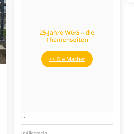
25-Jahre WGG – die
Themenseiten
<< Die Macher
…
InAllgemein