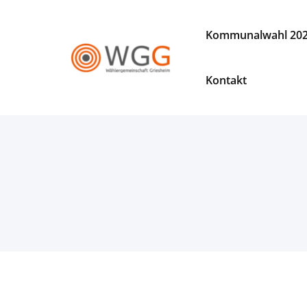
Zum
Inhalt
Kommunalwahl 20
springen
WGG
Wählergemeinschaft
Kontakt
Griesheim