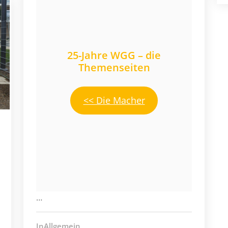
25-Jahre WGG – die
Themenseiten
<< Die Macher
…
InAllgemein