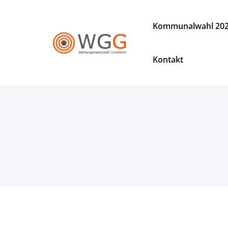
Zum
Inhalt
Kommunalwahl 20
springen
WGG
Wählergemeinschaft
Kontakt
Griesheim