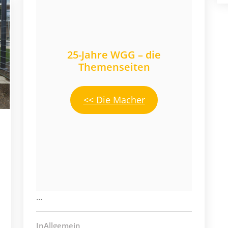
25-Jahre WGG – die
Themenseiten
<< Die Macher
…
InAllgemein