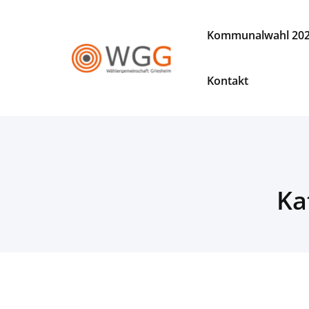
Zum
Inhalt
Kommunalwahl 20
springen
WGG
Wählergemeinschaft
Kontakt
Griesheim
Ka