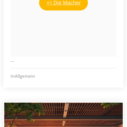
<< Die Macher
…
InAllgemein