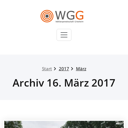
Zum
Inhalt
springen
WGG
Wählergemeinschaft
Griesheim
Start
2017
März
Archiv 16. März 2017