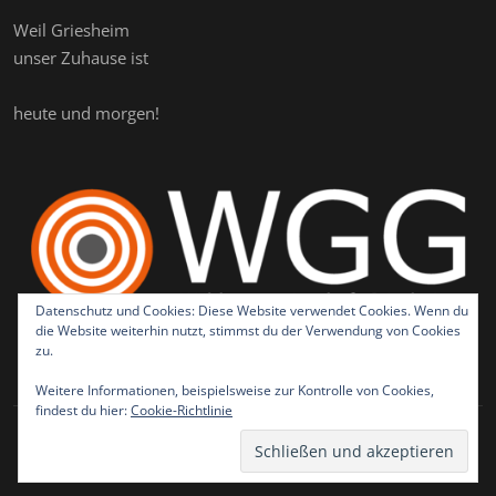
Weil Griesheim
unser Zuhause ist
heute und morgen!
Datenschutz und Cookies: Diese Website verwendet Cookies. Wenn du
die Website weiterhin nutzt, stimmst du der Verwendung von Cookies
zu.
Weitere Informationen, beispielsweise zur Kontrolle von Cookies,
findest du hier:
Cookie-Richtlinie
©2018 - 2020. Designed and Developed by
eXtrabyte