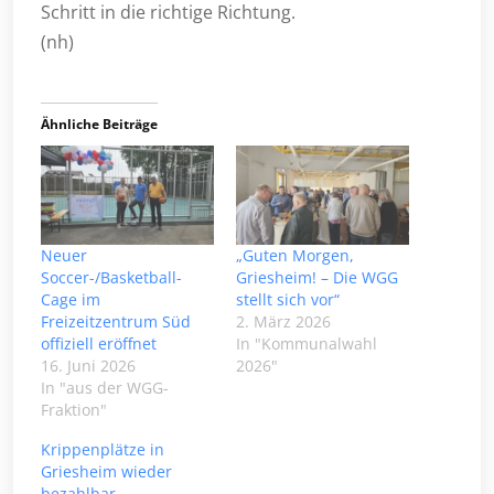
Schritt in die richtige Richtung.
(nh)
Ähnliche Beiträge
Neuer
„Guten Morgen,
Soccer-/Basketball-
Griesheim! – Die WGG
Cage im
stellt sich vor“
Freizeitzentrum Süd
2. März 2026
offiziell eröffnet
In "Kommunalwahl
16. Juni 2026
2026"
In "aus der WGG-
Fraktion"
Krippenplätze in
Griesheim wieder
bezahlbar