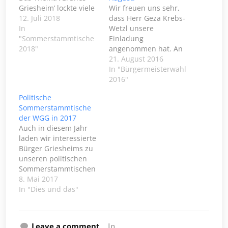
Griesheim’ lockte viele
Wir freuen uns sehr,
Interessierte Bürger in
12. Juli 2018
dass Herr Geza Krebs-
das TUS-Heim. Die
In
Wetzl unsere
große Beteiligung
"Sommerstammtische
Einladung
zeigte, dass dieses
2018"
angenommen hat. An
Thema sehr vielen
unserem potitischen
21. August 2016
Griesheimern ein
Sommerstammtisch
In "Bürgermeisterwahl
Anliegen ist. In einem
stellt er sich unseren
2016"
einleitenden
und Ihren Fragen am
Politische
Impulsreferat von Dr.
25.08.2016 um 19:00
Sommerstammtische
Karla Jessen wurde das
Uhr in der
der WGG in 2017
Grün in seiner
Stadiongaststätte Süd
Auch in diesem Jahr
Funktion als
des S.C. Viktoria.
laden wir interessierte
Lebensraum für
Eingeladen sind alle
Bürger Griesheims zu
Insekten…
politisch interessierten
unseren politischen
Bürger und
Sommerstammtischen
Bürgerinnen, die sich
ein. Ab dem 06. Juli
8. Mai 2017
ein Bild von den zur…
treffen wir uns jede
In "Dies und das"
Woche Donnerstags
um 19:00 Uhr im
neuen TUS-Heim.
Leave a comment
In