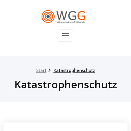
Zum
Inhalt
springen
WGG
Wählergemeinschaft
Griesheim
Start
Katastrophenschutz
Katastrophenschutz