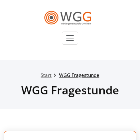
Zum
Inhalt
springen
WGG
Wählergemeinschaft
Griesheim
Start
WGG Fragestunde
WGG Fragestunde