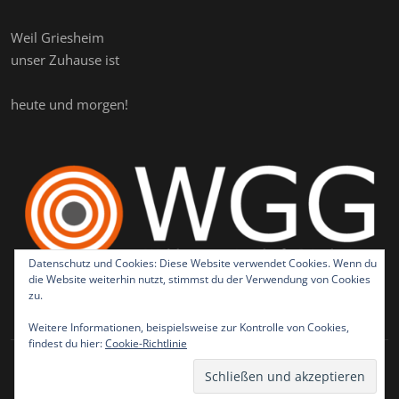
Weil Griesheim
unser Zuhause ist
heute und morgen!
Datenschutz und Cookies: Diese Website verwendet Cookies. Wenn du
die Website weiterhin nutzt, stimmst du der Verwendung von Cookies
zu.
Weitere Informationen, beispielsweise zur Kontrolle von Cookies,
findest du hier:
Cookie-Richtlinie
©2018 - 2020. Designed and Developed by
eXtrabyte