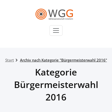
Zum
Inhalt
springen
WGG
Wählergemeinschaft
Griesheim
Start
Archiv nach Kategorie "Bürgermeisterwahl 2016"
Kategorie
Bürgermeisterwahl
2016